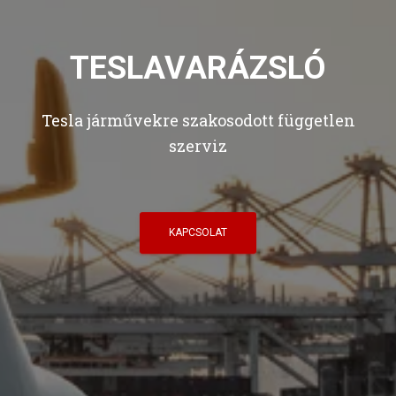
TESLAVARÁZSLÓ
Tesla járművekre szakosodott független
szerviz
KAPCSOLAT